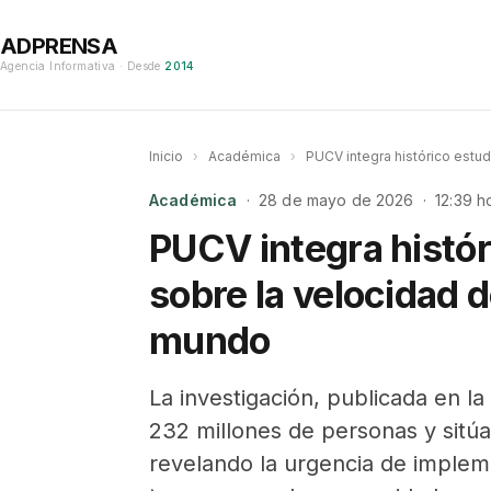
ADPRENSA
Agencia Informativa · Desde
2014
Inicio
›
Académica
›
PUCV integra histórico estud
Académica
· 28 de mayo de 2026 · 12:39 h
PUCV integra histór
sobre la velocidad d
mundo
La investigación, publicada en la
232 millones de personas y sitúa 
revelando la urgencia de impleme