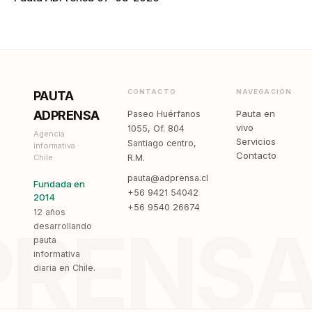
CONTACTO
NAVEGACIÓN
PAUTA
ADPRENSA
Pauta en
Paseo Huérfanos
vivo
1055, Of. 804
Agencia
Servicios
Santiago centro,
informativa ·
Contacto
Chile
R.M.
pauta@adprensa.cl
Fundada en
+56 9421 54042
2014
+56 9540 26674
12 años
PRENS
desarrollando
pauta
informativa
diaria en Chile.