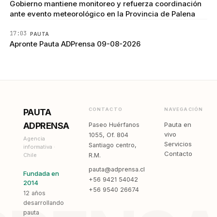
Gobierno mantiene monitoreo y refuerza coordinación
ante evento meteorológico en la Provincia de Palena
17:03
PAUTA
Apronte Pauta ADPrensa 09-08-2026
CONTACTO
NAVEGACIÓN
PAUTA
ADPRENSA
Pauta en
Paseo Huérfanos
vivo
1055, Of. 804
Agencia
Servicios
Santiago centro,
informativa ·
Contacto
Chile
R.M.
pauta@adprensa.cl
Fundada en
+56 9421 54042
2014
+56 9540 26674
12 años
desarrollando
pauta