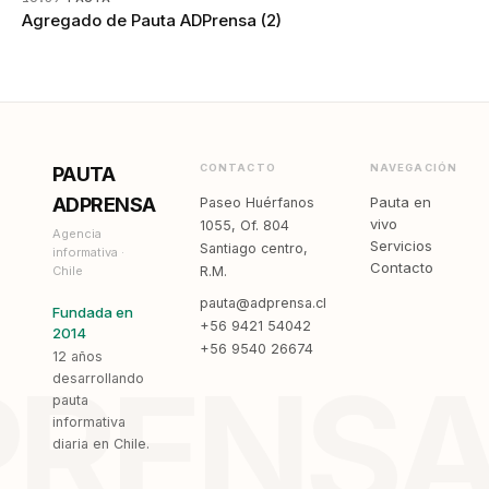
Agregado de Pauta ADPrensa (2)
CONTACTO
NAVEGACIÓN
PAUTA
ADPRENSA
Pauta en
Paseo Huérfanos
vivo
1055, Of. 804
Agencia
Servicios
Santiago centro,
informativa ·
Contacto
Chile
R.M.
pauta@adprensa.cl
Fundada en
+56 9421 54042
2014
+56 9540 26674
12 años
PRENS
desarrollando
pauta
informativa
diaria en Chile.