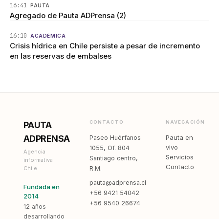
16:41
PAUTA
Agregado de Pauta ADPrensa (2)
16:10
ACADÉMICA
Crisis hídrica en Chile persiste a pesar de incremento
en las reservas de embalses
CONTACTO
NAVEGACIÓN
PAUTA
ADPRENSA
Pauta en
Paseo Huérfanos
vivo
1055, Of. 804
Agencia
Servicios
Santiago centro,
informativa ·
Contacto
Chile
R.M.
pauta@adprensa.cl
Fundada en
+56 9421 54042
2014
+56 9540 26674
12 años
desarrollando