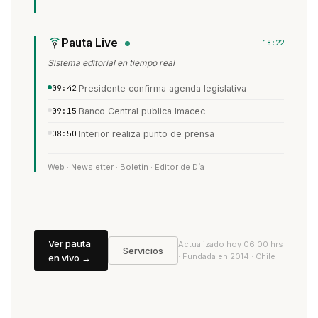
Pauta Live
18:22
Sistema editorial en tiempo real
09:42
Presidente confirma agenda legislativa
09:15
Banco Central publica Imacec
08:50
Interior realiza punto de prensa
Web · Newsletter · Boletín · Editor de Día
Ver pauta
Actualizado hoy 06:00 hrs
Servicios
· Fundada en 2014 · Chile
en vivo →