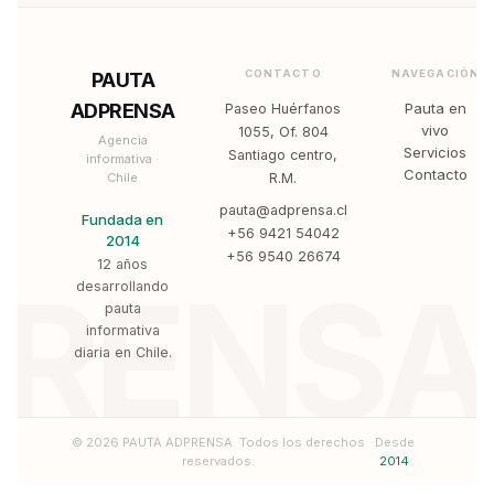
CONTACTO
NAVEGACIÓN
PAUTA
ADPRENSA
Pauta en
Paseo Huérfanos
vivo
1055, Of. 804
Agencia
Servicios
Santiago centro,
informativa ·
Contacto
Chile
R.M.
pauta@adprensa.cl
Fundada en
+56 9421 54042
2014
+56 9540 26674
12 años
PRENSA
desarrollando
pauta
informativa
diaria en Chile.
© 2026 PAUTA ADPRENSA. Todos los derechos
Desde
reservados.
2014