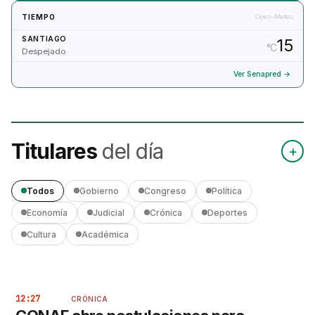
TIEMPO
Open-Meteo
SANTIAGO
15
°C
Despejado
Ver Senapred →
Titulares
del día
+
Todos
Gobierno
Congreso
Política
Economía
Judicial
Crónica
Deportes
Cultura
Académica
12:27
CRÓNICA