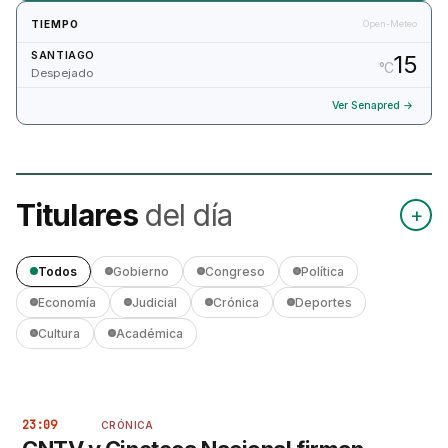
TIEMPO
Open-Meteo
SANTIAGO
15
°C
Despejado
Ver Senapred →
Titulares
del día
+
Todos
Gobierno
Congreso
Política
Economía
Judicial
Crónica
Deportes
Cultura
Académica
23:09
CRÓNICA