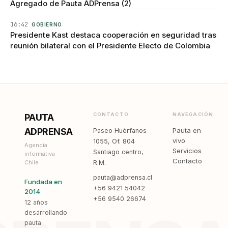
Agregado de Pauta ADPrensa (2)
16:42
GOBIERNO
Presidente Kast destaca cooperación en seguridad tras
reunión bilateral con el Presidente Electo de Colombia
CONTACTO
NAVEGACIÓN
PAUTA
ADPRENSA
Pauta en
Paseo Huérfanos
vivo
1055, Of. 804
Agencia
Servicios
Santiago centro,
informativa ·
Contacto
Chile
R.M.
pauta@adprensa.cl
Fundada en
+56 9421 54042
2014
+56 9540 26674
12 años
desarrollando
pauta