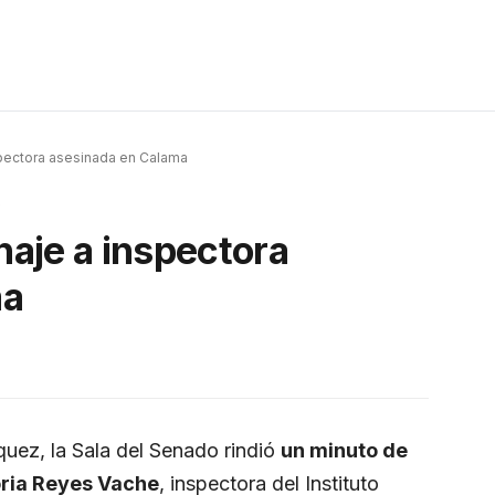
pectora asesinada en Calama
s
aje a inspectora
ma
quez, la Sala del Senado rindió
un minuto de
oria Reyes Vache
, inspectora del Instituto