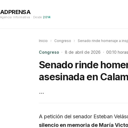
ADPRENSA
Agencia Informativa · Desde
2014
Inicio
›
Congreso
›
Senado rinde homenaje a ins
Congreso
· 8 de abril de 2026 · 00:10 hora
Senado rinde homen
asesinada en Cala
…
A petición del senador Esteban Velás
silencio en memoria de María Vict