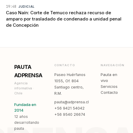
19:48
JUDICIAL
Caso Naín: Corte de Temuco rechaza recurso de
amparo por trasladado de condenado a unidad penal
de Concepción
CONTACTO
NAVEGACIÓN
PAUTA
ADPRENSA
Pauta en
Paseo Huérfanos
vivo
1055, Of. 804
Agencia
Servicios
Santiago centro,
informativa ·
Contacto
Chile
R.M.
pauta@adprensa.cl
Fundada en
+56 9421 54042
2014
+56 9540 26674
12 años
desarrollando
pauta