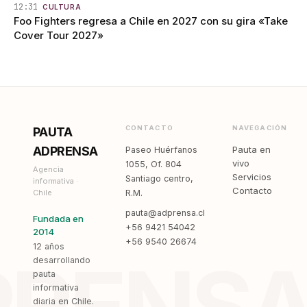
12:31
CULTURA
Foo Fighters regresa a Chile en 2027 con su gira «Take
Cover Tour 2027»
CONTACTO
NAVEGACIÓN
PAUTA
ADPRENSA
Pauta en
Paseo Huérfanos
vivo
1055, Of. 804
Agencia
Servicios
Santiago centro,
informativa ·
Contacto
Chile
R.M.
pauta@adprensa.cl
Fundada en
+56 9421 54042
2014
+56 9540 26674
12 años
desarrollando
pauta
informativa
diaria en Chile.