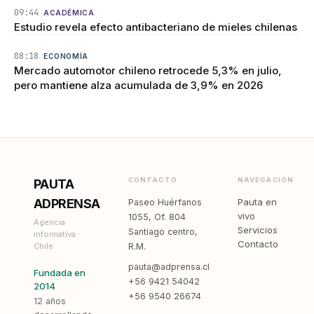
09:44
ACADÉMICA
Estudio revela efecto antibacteriano de mieles chilenas
08:18
ECONOMÍA
Mercado automotor chileno retrocede 5,3% en julio,
pero mantiene alza acumulada de 3,9% en 2026
CONTACTO
NAVEGACIÓN
PAUTA
ADPRENSA
Pauta en
Paseo Huérfanos
vivo
1055, Of. 804
Agencia
Servicios
Santiago centro,
informativa ·
Contacto
Chile
R.M.
pauta@adprensa.cl
Fundada en
+56 9421 54042
2014
+56 9540 26674
12 años