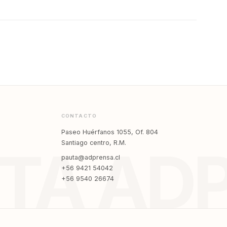
CONTACTO
Paseo Huérfanos 1055, Of. 804
Santiago centro, R.M.
TA AD
pauta@adprensa.cl
+56 9421 54042
+56 9540 26674