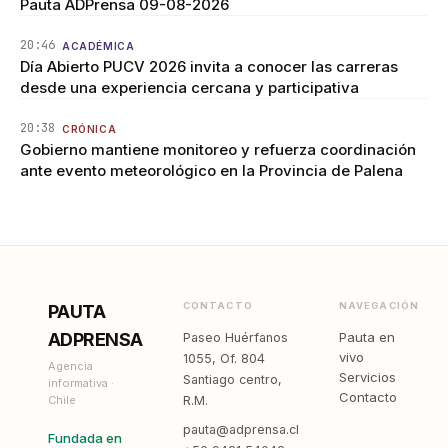
Pauta ADPrensa 09-08-2026
20:46
ACADÉMICA
Día Abierto PUCV 2026 invita a conocer las carreras
desde una experiencia cercana y participativa
20:38
CRÓNICA
Gobierno mantiene monitoreo y refuerza coordinación
ante evento meteorológico en la Provincia de Palena
CONTACTO
NAVEGACIÓN
PAUTA
ADPRENSA
Pauta en
Paseo Huérfanos
vivo
1055, Of. 804
Agencia
Servicios
Santiago centro,
informativa ·
Contacto
Chile
R.M.
pauta@adprensa.cl
Fundada en