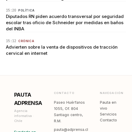
15:20
POLÍTICA
Diputados RN piden acuerdo transversal por seguridad
escolar tras oficio de Schneider por medidas en baños
del INBA
15:12
CRÓNICA
Advierten sobre la venta de dispositivos de tracción
cervical en internet
CONTACTO
NAVEGACIÓN
PAUTA
ADPRENSA
Pauta en
Paseo Huérfanos
vivo
1055, Of. 804
Agencia
Servicios
Santiago centro,
informativa ·
Contacto
Chile
R.M.
pauta@adprensa.cl