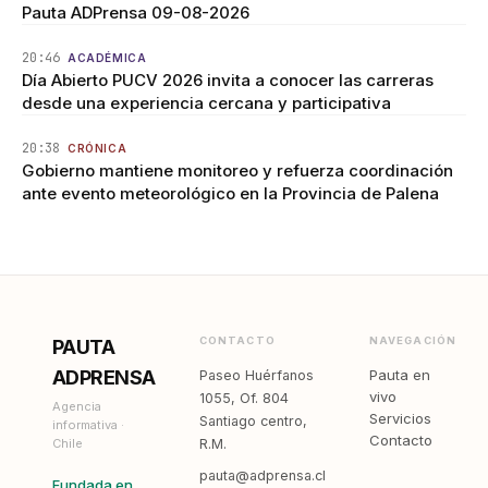
Pauta ADPrensa 09-08-2026
20:46
ACADÉMICA
Día Abierto PUCV 2026 invita a conocer las carreras
desde una experiencia cercana y participativa
20:38
CRÓNICA
Gobierno mantiene monitoreo y refuerza coordinación
ante evento meteorológico en la Provincia de Palena
CONTACTO
NAVEGACIÓN
PAUTA
ADPRENSA
Pauta en
Paseo Huérfanos
vivo
1055, Of. 804
Agencia
Servicios
Santiago centro,
informativa ·
Contacto
Chile
R.M.
pauta@adprensa.cl
Fundada en