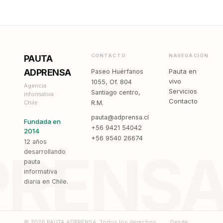
CONTACTO
NAVEGACIÓN
PAUTA
ADPRENSA
Pauta en
Paseo Huérfanos
vivo
1055, Of. 804
Agencia
Servicios
Santiago centro,
informativa ·
Contacto
Chile
R.M.
pauta@adprensa.cl
Fundada en
+56 9421 54042
2014
+56 9540 26674
12 años
PRENS
desarrollando
pauta
informativa
diaria en Chile.
© 2026 PAUTA ADPRENSA. Todos los derechos
Desde