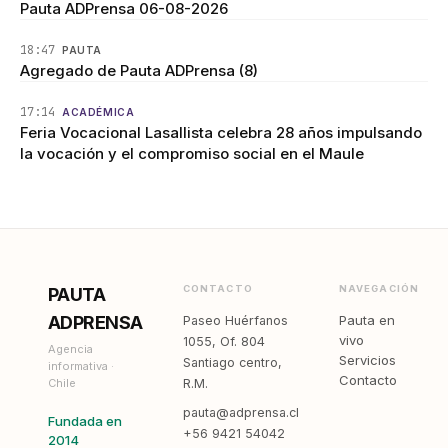
Pauta ADPrensa 06-08-2026
18:47
PAUTA
Agregado de Pauta ADPrensa (8)
17:14
ACADÉMICA
Feria Vocacional Lasallista celebra 28 años impulsando
la vocación y el compromiso social en el Maule
CONTACTO
NAVEGACIÓN
PAUTA
ADPRENSA
Pauta en
Paseo Huérfanos
vivo
1055, Of. 804
Agencia
Servicios
Santiago centro,
informativa ·
Contacto
Chile
R.M.
pauta@adprensa.cl
Fundada en
+56 9421 54042
2014