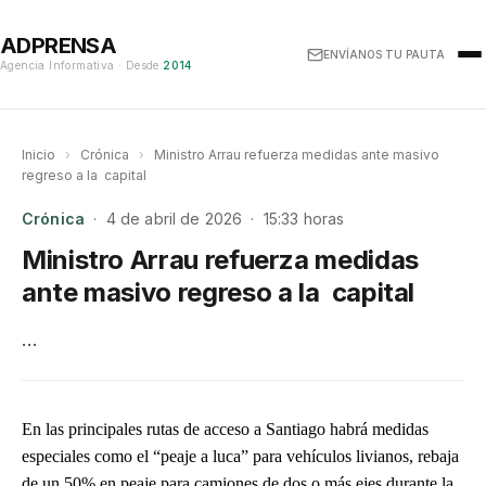
ADPRENSA
ENVÍANOS TU PAUTA
Agencia Informativa · Desde
2014
Inicio
›
Crónica
›
Ministro Arrau refuerza medidas ante masivo
regreso a la capital
Crónica
· 4 de abril de 2026 · 15:33 horas
Ministro Arrau refuerza medidas
ante masivo regreso a la capital
…
En las principales rutas de acceso a Santiago habrá medidas
especiales como el “peaje a luca” para vehículos livianos, rebaja
de un 50% en peaje para camiones de dos o más ejes durante la