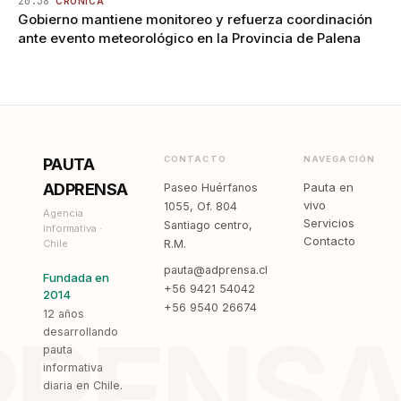
20:38
CRÓNICA
Gobierno mantiene monitoreo y refuerza coordinación
ante evento meteorológico en la Provincia de Palena
CONTACTO
NAVEGACIÓN
PAUTA
ADPRENSA
Pauta en
Paseo Huérfanos
vivo
1055, Of. 804
Agencia
Servicios
Santiago centro,
informativa ·
Contacto
Chile
R.M.
pauta@adprensa.cl
Fundada en
+56 9421 54042
2014
+56 9540 26674
12 años
PRENS
desarrollando
pauta
informativa
diaria en Chile.