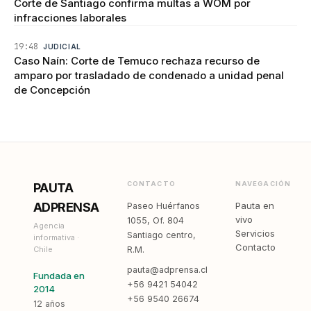
Corte de Santiago confirma multas a WOM por
infracciones laborales
19:48
JUDICIAL
Caso Naín: Corte de Temuco rechaza recurso de
amparo por trasladado de condenado a unidad penal
de Concepción
CONTACTO
NAVEGACIÓN
PAUTA
ADPRENSA
Pauta en
Paseo Huérfanos
vivo
1055, Of. 804
Agencia
Servicios
Santiago centro,
informativa ·
Contacto
Chile
R.M.
pauta@adprensa.cl
Fundada en
+56 9421 54042
2014
+56 9540 26674
12 años