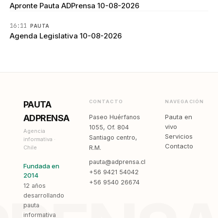
Apronte Pauta ADPrensa 10-08-2026
16:11
PAUTA
Agenda Legislativa 10-08-2026
CONTACTO
NAVEGACIÓN
PAUTA
ADPRENSA
Pauta en
Paseo Huérfanos
vivo
1055, Of. 804
Agencia
Servicios
Santiago centro,
informativa ·
Contacto
Chile
R.M.
pauta@adprensa.cl
Fundada en
+56 9421 54042
2014
+56 9540 26674
12 años
desarrollando
pauta
informativa