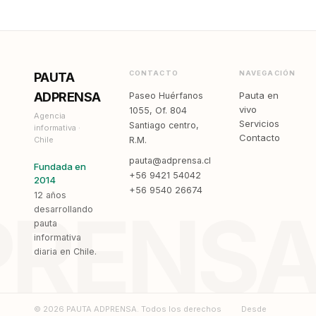
CONTACTO
NAVEGACIÓN
PAUTA
ADPRENSA
Pauta en
Paseo Huérfanos
vivo
1055, Of. 804
Agencia
Servicios
Santiago centro,
informativa ·
Contacto
Chile
R.M.
pauta@adprensa.cl
Fundada en
+56 9421 54042
2014
+56 9540 26674
12 años
PRENS
desarrollando
pauta
informativa
diaria en Chile.
© 2026 PAUTA ADPRENSA. Todos los derechos
Desde