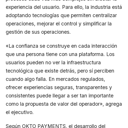
experiencia del usuario. Para ello, la industria está
adoptando tecnologías que permiten centralizar
operaciones, mejorar el control y simplificar la
gestión de sus operaciones.
«La confianza se construye en cada interacción
que una persona tiene con una plataforma. Los
usuarios pueden no ver la infraestructura
tecnológica que existe detrás, pero sí perciben
cuando algo falla. En mercados regulados,
ofrecer experiencias seguras, transparentes y
consistentes puede llegar a ser tan importante
como la propuesta de valor del operador», agrega
el ejecutivo.
Según OKTO PAYMENTS, el desarrollo del