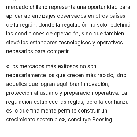
mercado chileno representa una oportunidad para
aplicar aprendizajes observados en otros países
de la región, donde la regulación no solo redefinió
las condiciones de operación, sino que también
elevó los estándares tecnológicos y operativos
necesarios para competir.
«Los mercados más exitosos no son
necesariamente los que crecen más rápido, sino
aquellos que logran equilibrar innovación,
protección al usuario y preparación operativa. La
regulación establece las reglas, pero la confianza
es lo que finalmente permite construir un
crecimiento sostenible», concluye Boesing.