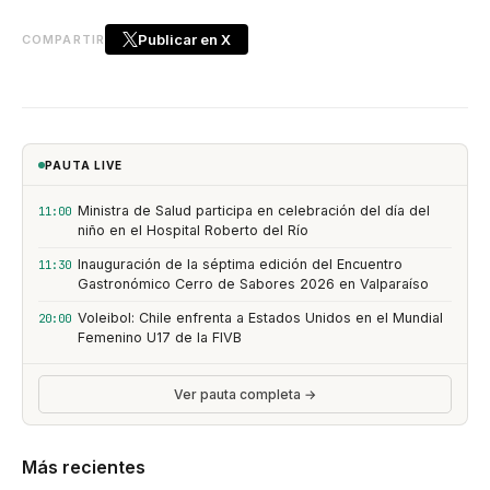
Publicar en X
COMPARTIR
PAUTA LIVE
Ministra de Salud participa en celebración del día del
11:00
niño en el Hospital Roberto del Río
Inauguración de la séptima edición del Encuentro
11:30
Gastronómico Cerro de Sabores 2026 en Valparaíso
Voleibol: Chile enfrenta a Estados Unidos en el Mundial
20:00
Femenino U17 de la FIVB
Ver pauta completa →
Más recientes