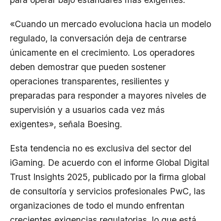
«Cuando un mercado evoluciona hacia un modelo
regulado, la conversación deja de centrarse
únicamente en el crecimiento. Los operadores
deben demostrar que pueden sostener
operaciones transparentes, resilientes y
preparadas para responder a mayores niveles de
supervisión y a usuarios cada vez más
exigentes», señala Boesing.
Esta tendencia no es exclusiva del sector del
iGaming. De acuerdo con el informe Global Digital
Trust Insights 2025, publicado por la firma global
de consultoría y servicios profesionales PwC, las
organizaciones de todo el mundo enfrentan
crecientes exigencias regulatorias, lo que está