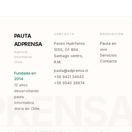
CONTACTO
NAVEGACIÓN
PAUTA
ADPRENSA
Pauta en
Paseo Huérfanos
vivo
1055, Of. 804
Agencia
Servicios
Santiago centro,
informativa ·
Contacto
Chile
R.M.
pauta@adprensa.cl
Fundada en
+56 9421 54042
2014
+56 9540 26674
12 años
PRENS
desarrollando
pauta
informativa
diaria en Chile.