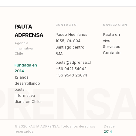
CONTACTO
NAVEGACIÓN
PAUTA
ADPRENSA
Pauta en
Paseo Huérfanos
vivo
1055, Of. 804
Agencia
Servicios
Santiago centro,
informativa ·
Contacto
Chile
R.M.
pauta@adprensa.cl
Fundada en
+56 9421 54042
2014
+56 9540 26674
12 años
PRENS
desarrollando
pauta
informativa
diaria en Chile.
© 2026 PAUTA ADPRENSA. Todos los derechos
Desde
reservados.
2014