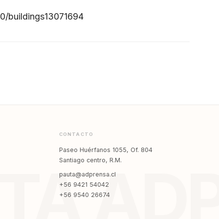
90/buildings13071694
CONTACTO
Paseo Huérfanos 1055, Of. 804
Santiago centro, R.M.
TA AD
pauta@adprensa.cl
+56 9421 54042
+56 9540 26674