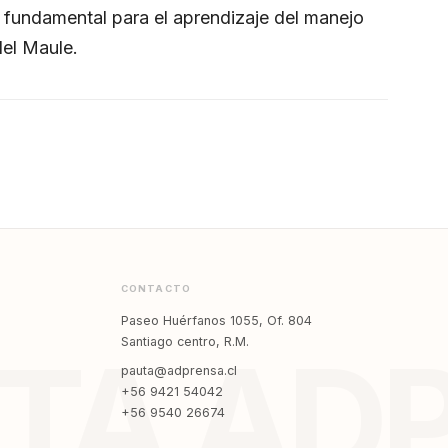
o fundamental para el aprendizaje del manejo
del Maule.
CONTACTO
Paseo Huérfanos 1055, Of. 804
Santiago centro, R.M.
TA AD
pauta@adprensa.cl
+56 9421 54042
+56 9540 26674