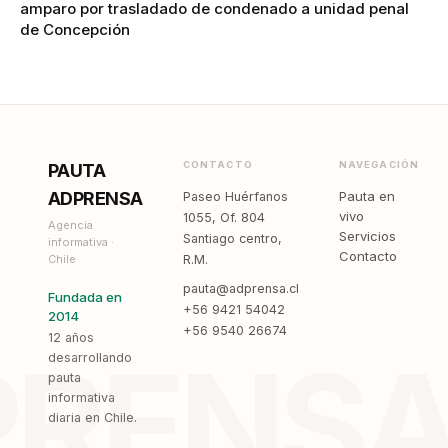
amparo por trasladado de condenado a unidad penal
de Concepción
CONTACTO
NAVEGACIÓN
PAUTA
ADPRENSA
Pauta en
Paseo Huérfanos
vivo
1055, Of. 804
Agencia
Servicios
Santiago centro,
informativa ·
Contacto
Chile
R.M.
pauta@adprensa.cl
Fundada en
+56 9421 54042
2014
+56 9540 26674
12 años
PRENS
desarrollando
pauta
informativa
diaria en Chile.