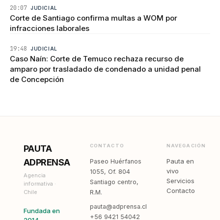
20:07
JUDICIAL
Corte de Santiago confirma multas a WOM por
infracciones laborales
19:48
JUDICIAL
Caso Naín: Corte de Temuco rechaza recurso de
amparo por trasladado de condenado a unidad penal
de Concepción
CONTACTO
NAVEGACIÓN
PAUTA
ADPRENSA
Pauta en
Paseo Huérfanos
vivo
1055, Of. 804
Agencia
Servicios
Santiago centro,
informativa ·
Contacto
Chile
R.M.
pauta@adprensa.cl
Fundada en
+56 9421 54042