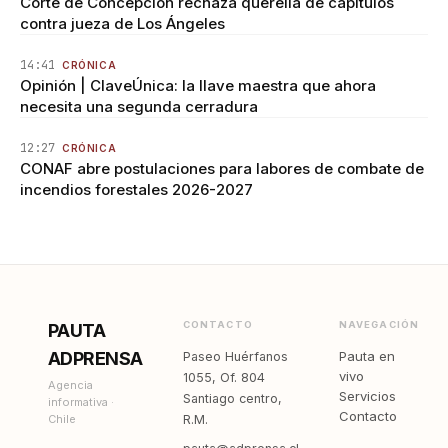
Corte de Concepción rechaza querella de capítulos
contra jueza de Los Ángeles
14:41
CRÓNICA
Opinión | ClaveÚnica: la llave maestra que ahora
necesita una segunda cerradura
12:27
CRÓNICA
CONAF abre postulaciones para labores de combate de
incendios forestales 2026-2027
CONTACTO
NAVEGACIÓN
PAUTA
ADPRENSA
Pauta en
Paseo Huérfanos
vivo
1055, Of. 804
Agencia
Servicios
Santiago centro,
informativa ·
Contacto
Chile
R.M.