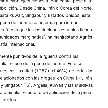
var a cabo ejecuciones a toda costa, pese a la
abolición. Desde China, Irán o Corea del Norte,
asta Kuwait, Singapur y Estados Unidos, esta
a pena de muerte como arma para infundir
la fuerza que las instituciones estatales tienen
munidades marginadas”, ha manifestado Agnès
tía Internacional.
ente punitivos de la “guerra contra las
liar el uso de la pena de muerte. Esto se
pues casi la mitad (1.257 o el 46%) de todas las
relacionados con las drogas: en China (+), Irán
y Singapur (15). Argelia, Kuwait y las Maldivas
para ampliar el ámbito de aplicación de la pena
e delitos.