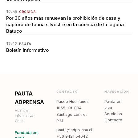
19:45
CRÓNICA
Por 30 años más renuevan la prohibición de caza y
captura de fauna silvestre en la cuenca de la laguna
Batuco
17:12
PAUTA
Boletín Informativo
CONTACTO
NAVEGACIÓN
PAUTA
ADPRENSA
Pauta en
Paseo Huérfanos
vivo
1055, Of. 804
Agencia
Servicios
Santiago centro,
informativa ·
Contacto
Chile
R.M.
pauta@adprensa.cl
Fundada en
+56 9421 54042