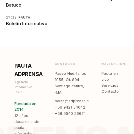
Batuco
17:12
PAUTA
Boletín Informativo
CONTACTO
NAVEGACIÓN
PAUTA
ADPRENSA
Pauta en
Paseo Huérfanos
vivo
1055, Of. 804
Agencia
Servicios
Santiago centro,
informativa ·
Contacto
Chile
R.M.
pauta@adprensa.cl
Fundada en
+56 9421 54042
2014
+56 9540 26674
12 años
desarrollando
pauta
informativa