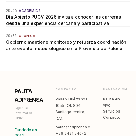
20:46
ACADÉMICA
Día Abierto PUCV 2026 invita a conocer las carreras
desde una experiencia cercana y participativa
20:38
CRÓNICA
Gobierno mantiene monitoreo y refuerza coordinación
ante evento meteorológico en la Provincia de Palena
CONTACTO
NAVEGACIÓN
PAUTA
ADPRENSA
Pauta en
Paseo Huérfanos
vivo
1055, Of. 804
Agencia
Servicios
Santiago centro,
informativa ·
Contacto
Chile
R.M.
pauta@adprensa.cl
Fundada en
+56 9421 54042
2014