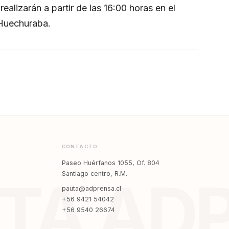
ealizarán a partir de las 16:00 horas en el
Huechuraba.
CONTACTO
Paseo Huérfanos 1055, Of. 804
Santiago centro, R.M.
TA AD
pauta@adprensa.cl
+56 9421 54042
+56 9540 26674