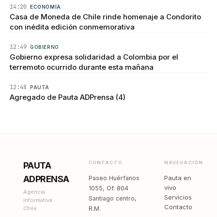
14:20
ECONOMÍA
Casa de Moneda de Chile rinde homenaje a Condorito
con inédita edición conmemorativa
12:49
GOBIERNO
Gobierno expresa solidaridad a Colombia por el
terremoto ocurrido durante esta mañana
12:48
PAUTA
Agregado de Pauta ADPrensa (4)
CONTACTO
NAVEGACIÓN
PAUTA
ADPRENSA
Pauta en
Paseo Huérfanos
vivo
1055, Of. 804
Agencia
Servicios
Santiago centro,
informativa ·
Contacto
Chile
R.M.