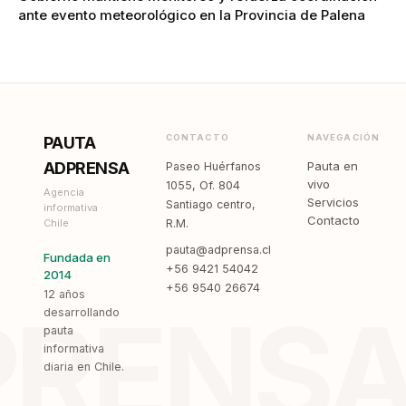
ante evento meteorológico en la Provincia de Palena
CONTACTO
NAVEGACIÓN
PAUTA
ADPRENSA
Pauta en
Paseo Huérfanos
vivo
1055, Of. 804
Agencia
Servicios
Santiago centro,
informativa ·
Contacto
Chile
R.M.
pauta@adprensa.cl
Fundada en
+56 9421 54042
2014
+56 9540 26674
12 años
PRENS
desarrollando
pauta
informativa
diaria en Chile.