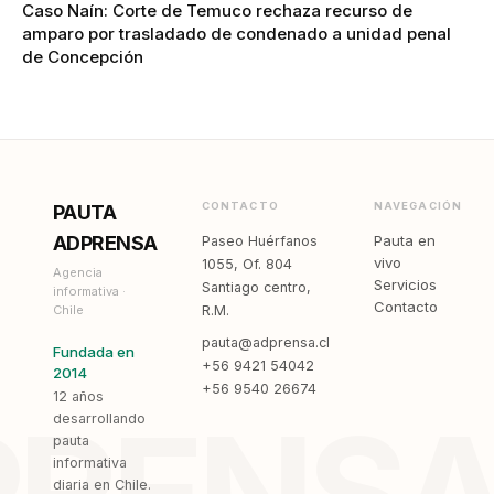
Caso Naín: Corte de Temuco rechaza recurso de
amparo por trasladado de condenado a unidad penal
de Concepción
CONTACTO
NAVEGACIÓN
PAUTA
ADPRENSA
Pauta en
Paseo Huérfanos
vivo
1055, Of. 804
Agencia
Servicios
Santiago centro,
informativa ·
Contacto
Chile
R.M.
pauta@adprensa.cl
Fundada en
+56 9421 54042
2014
+56 9540 26674
12 años
desarrollando
pauta
informativa
diaria en Chile.