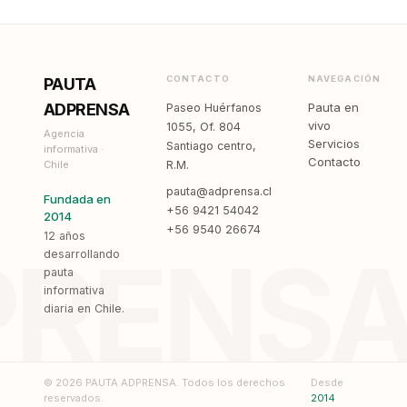
CONTACTO
NAVEGACIÓN
PAUTA
ADPRENSA
Pauta en
Paseo Huérfanos
vivo
1055, Of. 804
Agencia
Servicios
Santiago centro,
informativa ·
Contacto
Chile
R.M.
pauta@adprensa.cl
Fundada en
+56 9421 54042
2014
+56 9540 26674
12 años
PRENS
desarrollando
pauta
informativa
diaria en Chile.
© 2026 PAUTA ADPRENSA. Todos los derechos
Desde
reservados.
2014