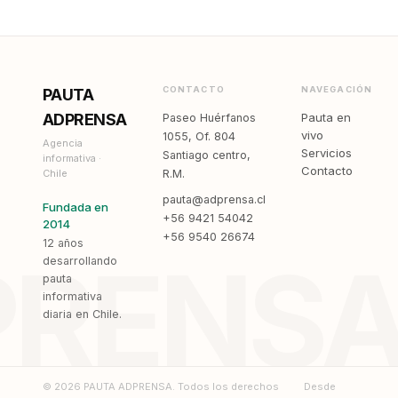
CONTACTO
NAVEGACIÓN
PAUTA
ADPRENSA
Pauta en
Paseo Huérfanos
vivo
1055, Of. 804
Agencia
Servicios
Santiago centro,
informativa ·
Contacto
Chile
R.M.
pauta@adprensa.cl
Fundada en
+56 9421 54042
2014
+56 9540 26674
12 años
PRENS
desarrollando
pauta
informativa
diaria en Chile.
© 2026 PAUTA ADPRENSA. Todos los derechos
Desde