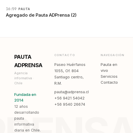
16:59
PAUTA
Agregado de Pauta ADPrensa (2)
CONTACTO
NAVEGACIÓN
PAUTA
ADPRENSA
Pauta en
Paseo Huérfanos
vivo
1055, Of. 804
Agencia
Servicios
Santiago centro,
informativa ·
Contacto
Chile
R.M.
pauta@adprensa.cl
Fundada en
+56 9421 54042
2014
+56 9540 26674
12 años
PRENS
desarrollando
pauta
informativa
diaria en Chile.