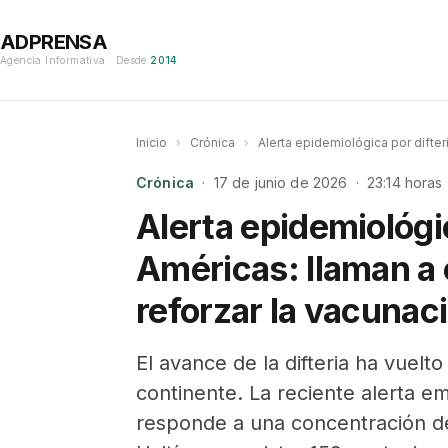
ADPRENSA
Agencia Informativa · Desde
2014
Inicio
›
Crónica
›
Alerta epidemiológica por difteri
Crónica
· 17 de junio de 2026 · 23:14 horas
Alerta epidemiológic
Américas: llaman a e
reforzar la vacunac
El avance de la difteria ha vuelt
continente. La reciente alerta em
responde a una concentración d