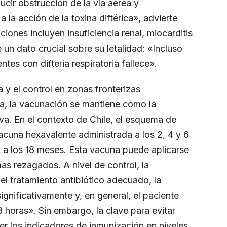
cir obstrucción de la vía aérea y
la acción de la toxina diftérica», advierte
iones incluyen insuficiencia renal, miocarditis
un dato crucial sobre su letalidad: «Incluso
tes con difteria respiratoria fallece».
 y el control en zonas fronterizas
ía, la vacunación se mantiene como la
va. En el contexto de Chile, el esquema de
acuna hexavalente administrada a los 2, 4 y 6
 a los 18 meses. Esta vacuna puede aplicarse
s rezagados. A nivel de control, la
el tratamiento antibiótico adecuado, la
gnificativamente y, en general, el paciente
 horas». Sin embargo, la clave para evitar
r los indicadores de inmunización en niveles