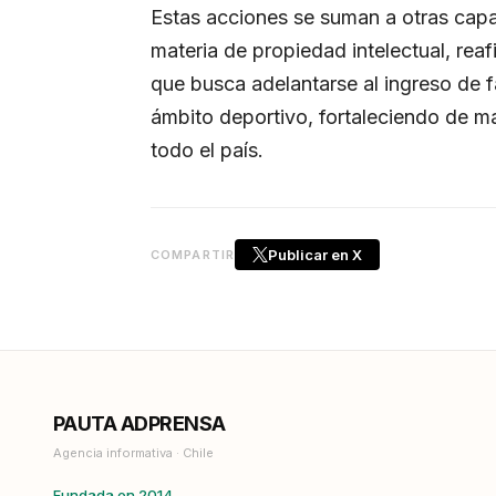
Estas acciones se suman a otras capa
materia de propiedad intelectual, rea
que busca adelantarse al ingreso de 
ámbito deportivo, fortaleciendo de ma
todo el país.
Publicar en X
COMPARTIR
PAUTA ADPRENSA
Agencia informativa · Chile
Fundada en 2014