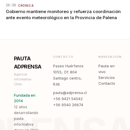
20:38
CRÓNICA
Gobierno mantiene monitoreo y refuerza coordinación
ante evento meteorológico en la Provincia de Palena
CONTACTO
NAVEGACIÓN
PAUTA
ADPRENSA
Pauta en
Paseo Huérfanos
vivo
1055, Of. 804
Agencia
Servicios
Santiago centro,
informativa ·
Contacto
Chile
R.M.
pauta@adprensa.cl
Fundada en
+56 9421 54042
2014
+56 9540 26674
12 años
desarrollando
pauta
informativa